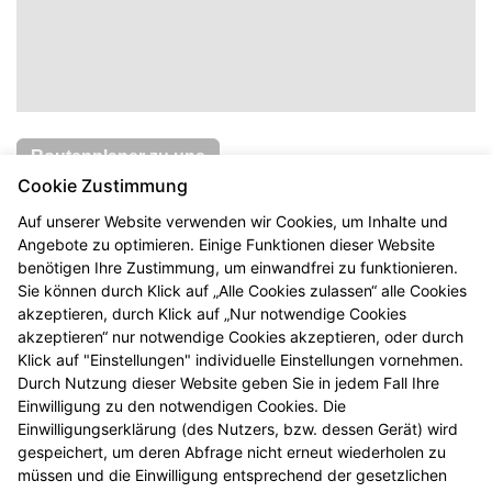
Routenplaner zu uns
Cookie Zustimmung
Arkaden Apotheke
Auf unserer Website verwenden wir Cookies, um Inhalte und
Inhaber:
Peter Michael Gottschall e.K.
Angebote zu optimieren. Einige Funktionen dieser Website
Straße:
Vorgebirgstraße 120
benötigen Ihre Zustimmung, um einwandfrei zu funktionieren.
PLZ/Ort:
50969 Köln
Sie können durch Klick auf „Alle Cookies zulassen“ alle Cookies
akzeptieren, durch Klick auf „Nur notwendige Cookies
Telefon:
02213605998
akzeptieren“ nur notwendige Cookies akzeptieren, oder durch
Fax:
02213605626
Klick auf "Einstellungen" individuelle Einstellungen vornehmen.
E-Mail:
info@arkaden-apo.de
Durch Nutzung dieser Website geben Sie in jedem Fall Ihre
Web:
www.arkaden-apo.de
Einwilligung zu den notwendigen Cookies. Die
Einwilligungserklärung (des Nutzers, bzw. dessen Gerät) wird
Öffnungszeiten
gespeichert, um deren Abfrage nicht erneut wiederholen zu
müssen und die Einwilligung entsprechend der gesetzlichen
Mo – Fr: