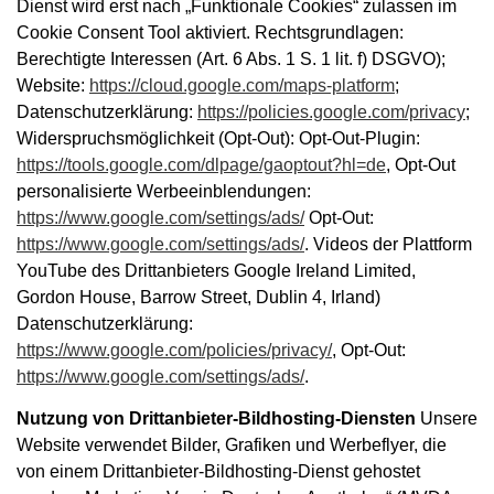
Dienst wird erst nach „Funktionale Cookies“ zulassen im
Cookie Consent Tool aktiviert. Rechtsgrundlagen:
Berechtigte Interessen (Art. 6 Abs. 1 S. 1 lit. f) DSGVO);
Website:
https://cloud.google.com/maps-platform
;
Datenschutzerklärung:
https://policies.google.com/privacy
;
Widerspruchsmöglichkeit (Opt-Out): Opt-Out-Plugin:
https://tools.google.com/dlpage/gaoptout?hl=de
, Opt-Out
personalisierte Werbeeinblendungen:
https://www.google.com/settings/ads/
Opt-Out:
https://www.google.com/settings/ads/
. Videos der Plattform
YouTube des Drittanbieters Google Ireland Limited,
Gordon House, Barrow Street, Dublin 4, Irland)
Datenschutzerklärung:
https://www.google.com/policies/privacy/
, Opt-Out:
https://www.google.com/settings/ads/
.
Nutzung von Drittanbieter-Bildhosting-Diensten
Unsere
Website verwendet Bilder, Grafiken und Werbeflyer, die
von einem Drittanbieter-Bildhosting-Dienst gehostet