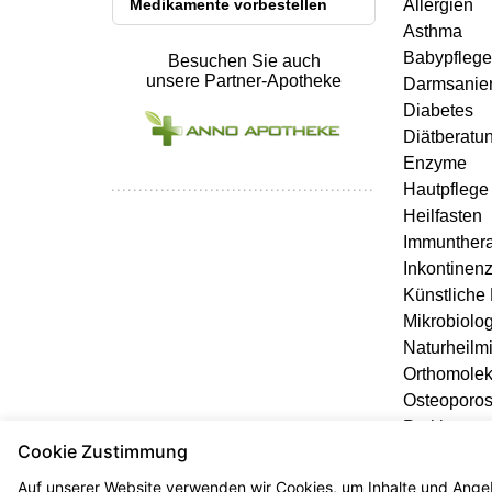
Medikamente vorbestellen
Allergien
Asthma
Babypflege
Besuchen Sie auch
unsere Partner-Apotheke
Darmsanie
Diabetes
Diätberatu
Enzyme
Hautpflege
Heilfasten
Immunther
Inkontinen
Künstliche
Mikrobiolo
Naturheilmi
Orthomolek
Osteoporo
Parkinson
Cookie Zustimmung
Reise- und
Säure-Bas
Auf unserer Website verwenden wir Cookies, um Inhalte und Angeb