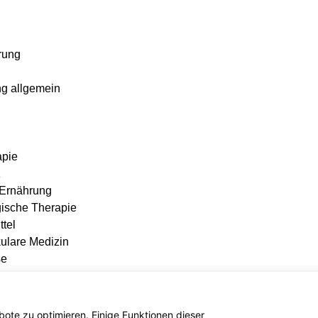
rung
ng allgemein
apie
z
 Ernährung
gische Therapie
ttel
ulare Medizin
se
 Impfberatung
en-Haushalt
ote zu optimieren. Einige Funktionen dieser